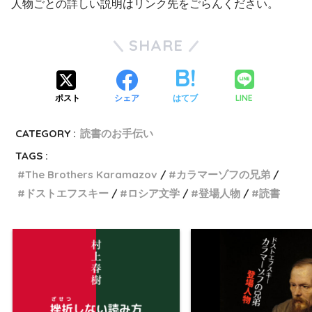
人物ごとの詳しい説明はリンク先をごらんください。
SHARE
LINE
ポスト
シェア
はてブ
CATEGORY :
読書のお手伝い
TAGS :
The Brothers Karamazov
カラマーゾフの兄弟
ドストエフスキー
ロシア文学
登場人物
読書