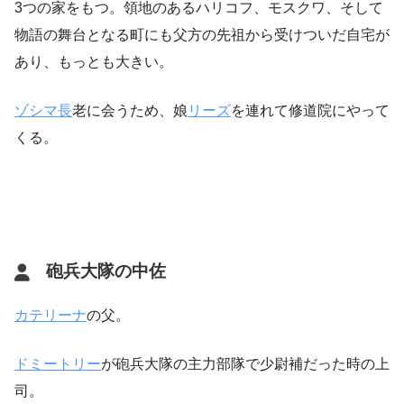
3つの家をもつ。領地のあるハリコフ、モスクワ、そして
物語の舞台となる町にも父方の先祖から受けついだ自宅が
あり、もっとも大きい。
ゾシマ長
老に会うため、娘
リーズ
を連れて修道院にやって
くる。
砲兵大隊の中佐
カテリーナ
の父。
ドミートリー
が砲兵大隊の主力部隊で少尉補だった時の上
司。