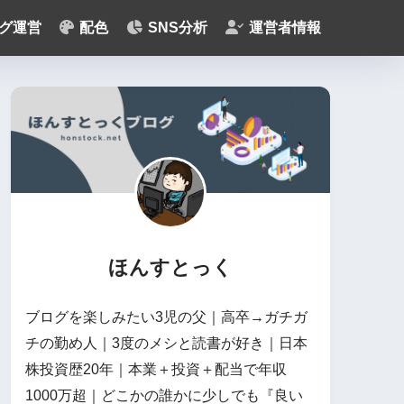
グ運営
配色
SNS分析
運営者情報
ほんすとっく
ブログを楽しみたい3児の父｜高卒→ガチガ
チの勤め人｜3度のメシと読書が好き｜日本
株投資歴20年｜本業＋投資＋配当で年収
1000万超｜どこかの誰かに少しでも『良い