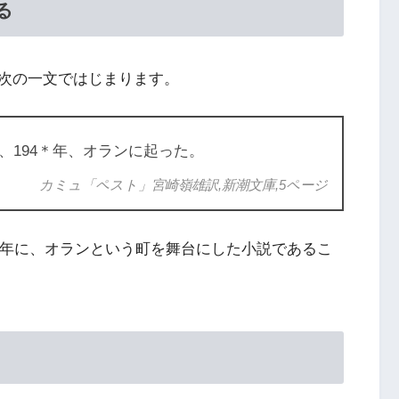
る
次の一文ではじまります。
、194＊年、オランに起った。
カミュ「ペスト」宮崎嶺雄訳,新潮文庫,5ページ
る年に、オランという町を舞台にした小説であるこ