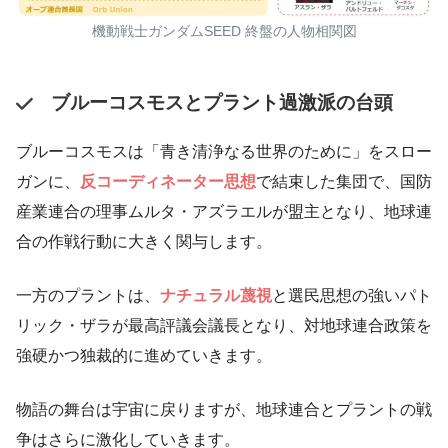
機動戦士ガンダムSEED 終盤の人物相関図
ブルーコスモスとプラント過激派の台頭
ブルーコスモスは「青き清浄なる世界のために」をスロー
ガンに、
反コーディネーター思想
で結束した集団で、国防
産業連合の理事ムルタ・アズラエルが盟主となり、地球連
合の作戦行動に大きく関与します。
一方のプラントは、
ナチュラル蔑視
と選民思想の強いパト
リック・ザラが最高評議会議長となり、対地球連合政策を
強硬かつ独裁的に進めていきます。
物語の舞台は宇宙に戻りますが、地球連合とプラントの戦
争はさらに激化していきます。