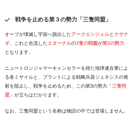
戦争を止める第３の勢力「三隻同盟」
オーブが壊滅し宇宙へ脱出した
アークエンジェル
と
クサナ
ギ
、これと合流した
エターナル
の
3隻の戦艦
が
第3の勢力
となります。
ニュートロンジャマーキャンセラーを得た地球連合軍によ
る各ミサイルと、プラントによる戦略兵器ジェネシスの発
射を阻止し、戦争を止めるため、この第3の勢力「
三隻同
盟
」が立ちはだかります。
なお、三隻同盟という名称は物語の中では登場しません。