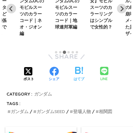
ゥー
ンダムUCの
ンダムUCの
女】モビル
ル
ィタ
モビルスー
モビルスー
スーツのカ
の
など
ツのカラー
ツのカラー
ラーリング
崩
関係
コード｜ネ
コード｜地
はシンプル
メ
図で
オ・ジオン
球連邦軍編
で女性的？
た
る
編
ザ
SHARE
LINE
ポスト
シェア
はてブ
CATEGORY :
ガンダム
TAGS :
ガンダム
ガンダムSEED
登場人物
相関図