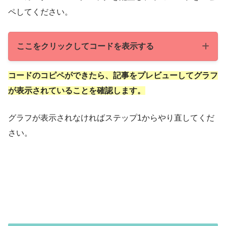
ペしてください。
ここをクリックしてコードを表示する
コードのコピペができたら、記事をプレビューしてグラフ
が表示されていることを確認します。
<!-- 売上・経費・利益のグラフ -->
<
script
type
=
"text/javascript"
>
グラフが表示されなければステップ1からやり直してくだ
google.
charts
.
load
(
'current'
, {

さい。
'packages'
: [
'corechart'
]

});

google.
charts
.
setOnLoadCallback
(drawChart);

function
drawChart
(
) {

// グラフカラー
var
 color = [
'#EA4060'
, 
'#41C9B4'
];
