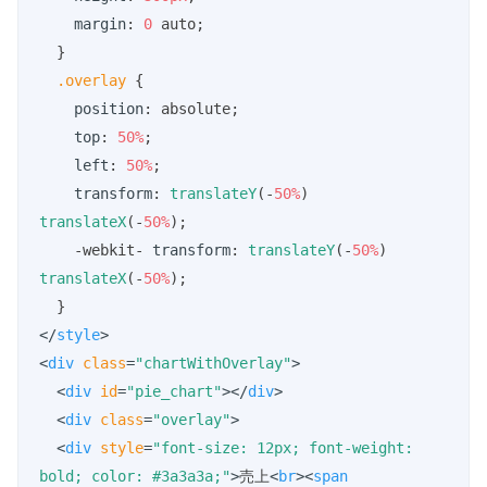
margin
: 
0
 auto; 

  }

.overlay
 {

position
: absolute;

top
: 
50%
;

left
: 
50%
;

transform
: 
translateY
(-
50%
) 
translateX
(-
50%
);

    -webkit- 
transform
: 
translateY
(-
50%
) 
translateX
(-
50%
);

</
style
>
<
div
class
=
"chartWithOverlay"
>
<
div
id
=
"pie_chart"
>
</
div
>
<
div
class
=
"overlay"
>
<
div
style
=
"font-size: 12px; font-weight: 
bold; color: #3a3a3a;"
>
売上
<
br
>
<
span