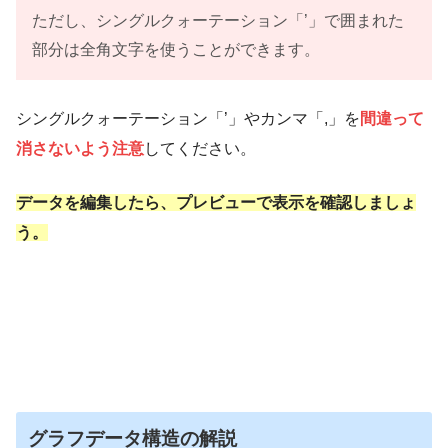
color
: color[
0
],

ただし、シングルクォーテーション「’」で囲まれた
textStyle
: {

部分は全角文字を使うことができます。
color
: 
'#fff'
, 

fontSize
: 
13
, 

bold
: 
true
, 

シングルクォーテーション「’」やカンマ「,」を
間違って
	        },

消さないよう注意
してください。
      },

1
: {

データを編集したら、プレビューで表示を確認しましょ
color
: color[
1
],

う。
textStyle
: {

color
: 
'#fff'
, 

fontSize
: 
13
, 

	        },

      },

    },

  };

グラフデータ構造の解説