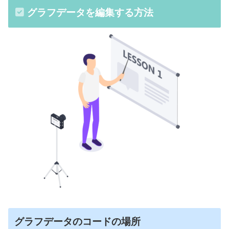
グラフデータを編集する方法
var
 dataTable = 
new
google.
visualization
.
DataTable
();

// グラフデータ
  dataTable.
addColumn
(
'string'
, 
'項目'
);

  dataTable.
addColumn
(
'number'
, 
'金額'
);

  dataTable.
addRows
([

    [
'利益'
, {
v
:
1000
, 
f
:
'1,000万円'
}],

    [
'経費'
, {
v
:
2500
, 
f
:
'2,500万円'
}],

  ]);

var
 options = {

chartArea
: {

left
: 
30
,

right
: 
30
,

top
: 
30
,

グラフデータのコードの場所
bottom
: 
30
,
