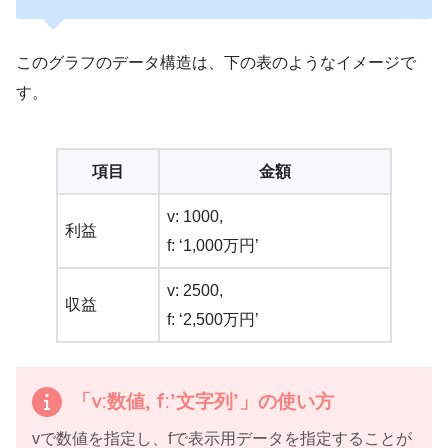
var
 chart = 
new
google.
visualization
.
PieChart
(
document
.
getEleme
ntById
(
'pie_chart'
));

このグラフのデータ構造は、下の表のようなイメージで
す。
  chart.
draw
(dataTable, options);

}

項目
金額
</
script
>
v: 1000,
利益
f: ‘1,000万円’
v: 2500,
収益
f: ‘2,500万円’
「v:数値, f:’文字列’」の使い方
vで数値を指定し、fで表示用データを指定することが