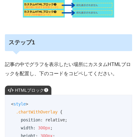
ステップ1
記事の中でグラフを表示したい場所にカスタムHTMLブロ
ックを配置し、下のコードをコピペしてください。
HTMLブロック❶
<
style
>
.chartWithOverlay
 {

position
: relative;

width
: 
300px
;

height
: 
300px
;
