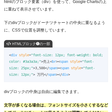
htmlのブロック要素（div）を使って、Google Chartsの上
に重ねて表示させています。
下のdivブロックがドーナツチャートの中央に重なるよう
に、CSSで位置を調整しています。
HTMLブロック❶の一部
<
div
style
=
"font-size: 12px; font-weight: bold; 
color: #3a3a3a;"
>
売上
<
br
>
<
span
style
=
"font-
size: 25px;"
>
3,500
</
span
>
<
span
style
=
"font-
size: 12px;"
>
 万円
</
span
>
</
div
>
divブロックの中身は自由に編集できます。
文字が多くなる場合は、フォントサイズを小さくするなど