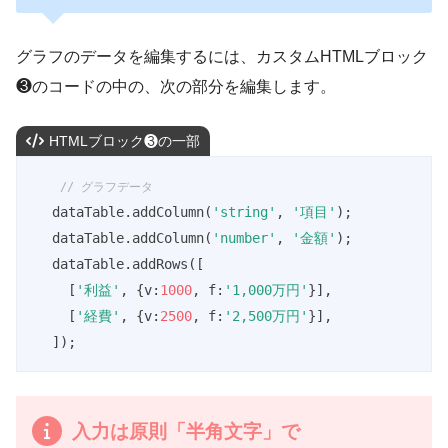
    },

height
: 
300
,

グラフのデータを編集するには、カスタムHTMLブロック
width
: 
300
,

❸のコードの中の、次の部分を編集します。
legend
: {

position
: 
'none'
,

HTMLブロック❸の一部
    },

tooltip
: {

// グラフデータ
text
: 
'both'
,

  dataTable.addColumn(
'string'
, 
'項目'
);

textStyle
: {

  dataTable.addColumn(
'number'
, 
'金額'
);

fontSize
: 
15
,

  dataTable.addRows([

      },

    [
'利益'
, {v:
1000
, f:
'1,000万円'
}],

showColorCode
: 
'true'
,

    [
'経費'
, {v:
2500
, f:
'2,500万円'
}],

    },

  ]);
pieSliceText
: 
'label'
,

pieHole
: 
.6
,

slices
: {

入力は原則「半角文字」で
0
: {
