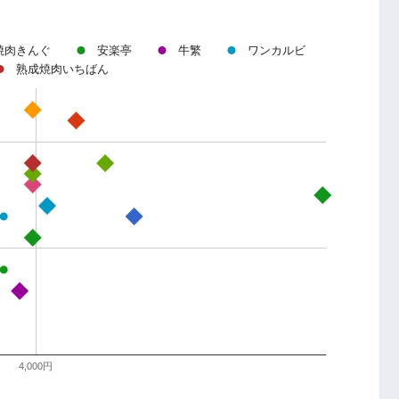
焼肉きんぐ
安楽亭
牛繁
ワンカルビ
熟成焼肉いちばん
4,000円