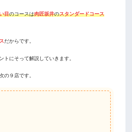
い目
のコースは
肉匠坂井
の
スタンダードコース
ス
だからです。
ントにそって解説していきます。
次の９店です。