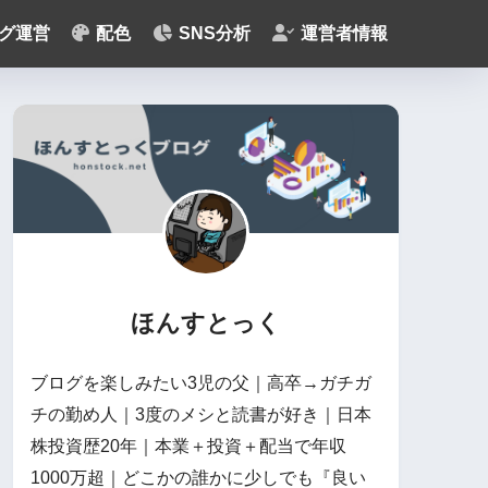
グ運営
配色
SNS分析
運営者情報
ほんすとっく
ブログを楽しみたい3児の父｜高卒→ガチガ
チの勤め人｜3度のメシと読書が好き｜日本
株投資歴20年｜本業＋投資＋配当で年収
1000万超｜どこかの誰かに少しでも『良い