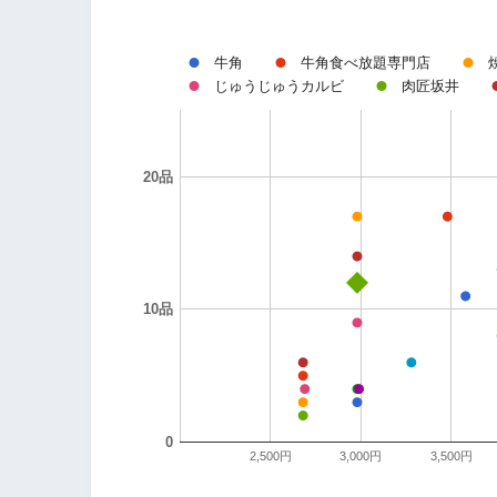
牛角
牛角食べ放題専門店
じゅうじゅうカルビ
肉匠坂井
20品
10品
0
2,500円
3,000円
3,500円