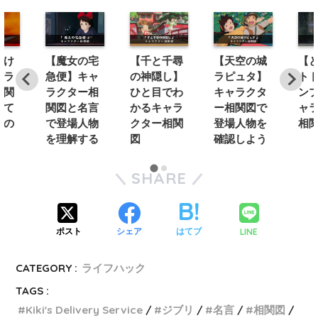
のけ
【魔女の宅
【千と千尋
【天空の城
【
ャラ
急便】キャ
の神隠し】
ラピュタ】
ト
相関
ラクター相
ひと目でわ
キャラクタ
ン
って
関図と名言
かるキャラ
ー相関図で
ャ
たの
で登場人物
クター相関
登場人物を
相
を理解する
図
確認しよう
SHARE
LINE
ポスト
シェア
はてブ
CATEGORY :
ライフハック
TAGS :
Kiki's Delivery Service
ジブリ
名言
相関図