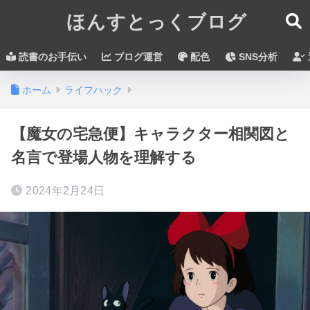
ほんすとっくブログ
読書のお手伝い
ブログ運営
配色
SNS分析
ホーム
ライフハック
【魔女の宅急便】キャラクター相関図と
名言で登場人物を理解する
2024年2月24日