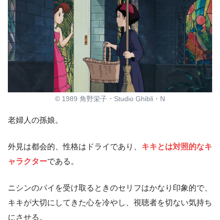
© 1989 角野栄子・Studio Ghibli・N
老婦人の孫娘。
外見は都会的、性格はドライであり、
キキとは対照的なキ
ャラクター
である。
ニシンのパイを受け取るときのセリフはかなり印象的で、
キキが大切にしてきた心を冷やし、視聴者を切ない気持ち
にさせる。