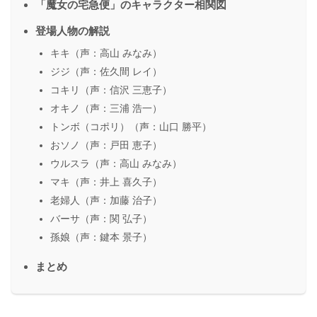
「魔女の宅急便」のキャラクター相関図
登場人物の解説
キキ（声：高山 みなみ）
ジジ（声：佐久間 レイ）
コキリ（声：信沢 三恵子）
オキノ（声：三浦 浩一）
トンボ（コポリ）（声：山口 勝平）
おソノ（声：戸田 恵子）
ウルスラ（声：高山 みなみ）
マキ（声：井上 喜久子）
老婦人（声：加藤 治子）
バーサ（声：関 弘子）
孫娘（声：鍵本 景子）
まとめ