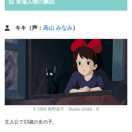
登場人物の解説
キキ（声：
高山 みなみ
）
© 1989 角野栄子・Studio Ghibli・N
主人公で13歳の女の子。