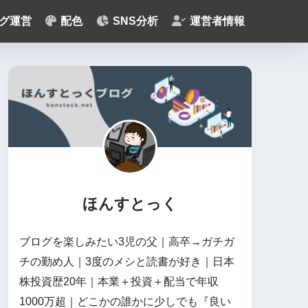
グ運営
配色
SNS分析
運営者情報
ほんすとっく
ブログを楽しみたい3児の父｜高卒→ガチガ
チの勤め人｜3度のメシと読書が好き｜日本
株投資歴20年｜本業＋投資＋配当で年収
1000万超｜どこかの誰かに少しでも『良い