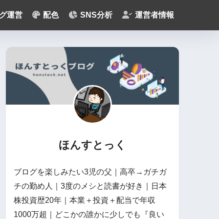
グ運営
配色
SNS分析
運営者情報
ほんすとっく
ブログを楽しみたい3児の父｜高卒→ガチガ
チの勤め人｜3度のメシと読書が好き｜日本
株投資歴20年｜本業＋投資＋配当で年収
1000万超｜どこかの誰かに少しでも『良い