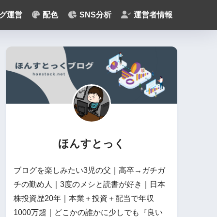
グ運営
配色
SNS分析
運営者情報
ほんすとっく
ブログを楽しみたい3児の父｜高卒→ガチガ
チの勤め人｜3度のメシと読書が好き｜日本
株投資歴20年｜本業＋投資＋配当で年収
1000万超｜どこかの誰かに少しでも『良い